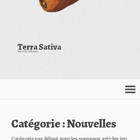
Terra Sativa
Terre de cultures
Menu
Catégorie :
Nouvelles
Catégorie par défaut pour les nouveaux articles (en