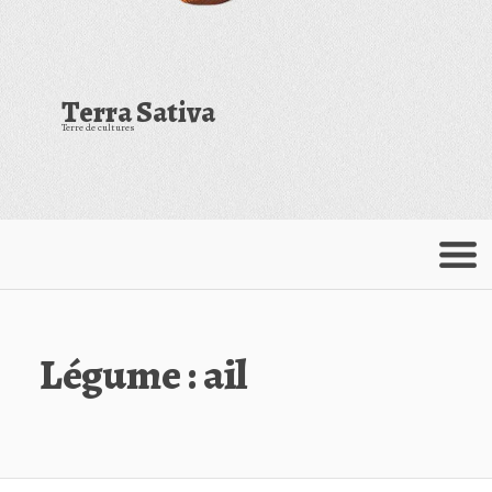
Terra Sativa
Terre de cultures
Menu
Légume :
ail