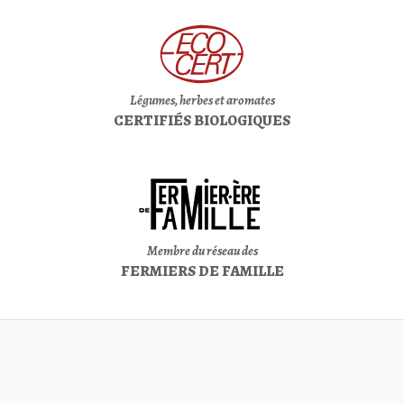
Légumes, herbes et aromates
CERTIFIÉS BIOLOGIQUES
Membre du réseau des
FERMIERS DE FAMILLE
750
rang Saint-Joseph ouest
S
A
Q
T-
LBAN,
C