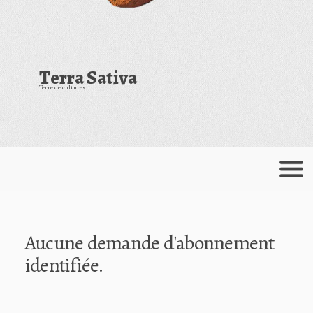
Terra Sativa
Terre de cultures
Menu
Aucune demande d'abonnement
identifiée.