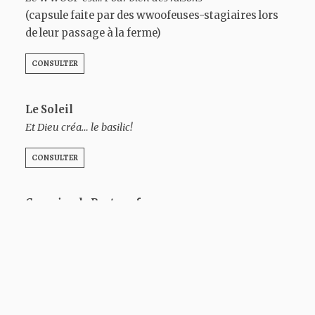
(capsule faite par des wwoofeuses-stagiaires lors
de leur passage à la ferme)
CONSULTER
Le Soleil
Et Dieu créa… le basilic!
CONSULTER
Courrier de Portneuf
Un été à cultiver leur avenir
CONSULTER
Le Soleil
La recette secrète de Deschambault