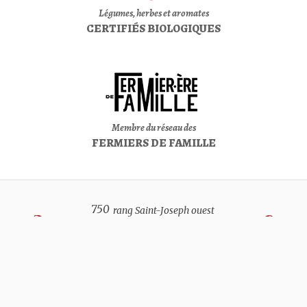
Légumes, herbes et aromates
CERTIFIÉS BIOLOGIQUES
Membre du réseau des
FERMIERS DE FAMILLE
750
rang Saint-Joseph ouest
S
A
Q
T-
LBAN,
C
0
3
0
G
A
B
Courriel :
info@terrasativa.ca
Téléphone : 418-268-4499