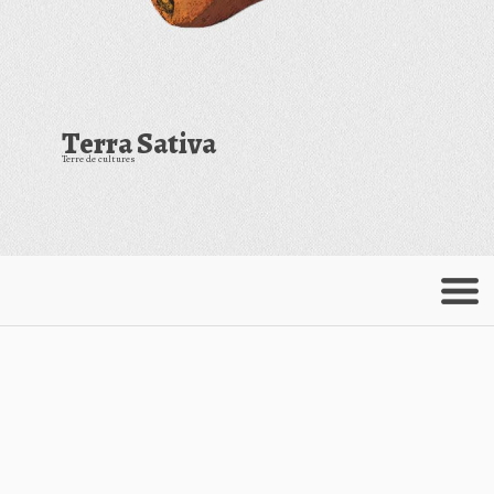
Terra Sativa
Terre de cultures
Menu