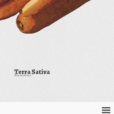
Terra Sativa
Terre de cultures
Menu