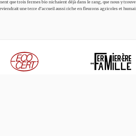
nt que trois fermes bio nichaient déjà dans le rang, que nous y trouve
eviendrait une terre d’accueil aussi riche en fleurons agricoles et humai
Légumes, herbes et aromates
Membre du réseau des
ERTIFIÉS BIOLOGIQUES
FERMIERS DE FAMIL
750
rang Saint-Joseph ouest
S
A
Q
T-
LBAN,
C
0
3
0
G
A
B