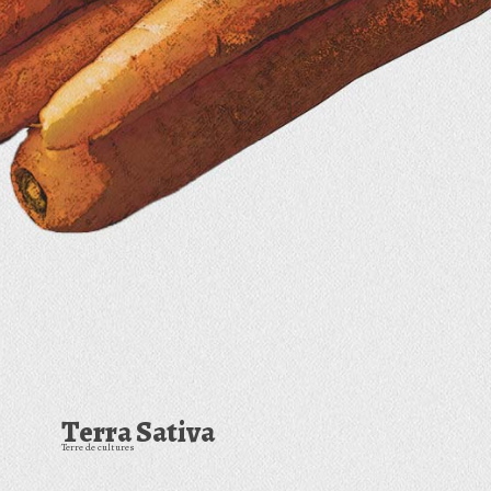
Terra Sativa
Terre de cultures